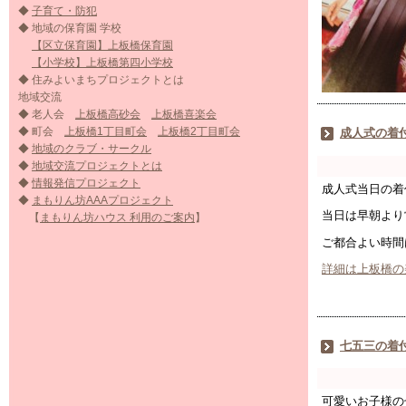
◆
子育て・防犯
◆ 地域の保育園 学校
【区立保育園】上板橋保育園
【小学校】上板橋第四小学校
◆ 住みよいまちプロジェクトとは
地域交流
◆ 老人会
上板橋高砂会
上板橋喜楽会
◆ 町会
上板橋1丁目町会
上板橋2丁目町会
成人式の着
◆
地域のクラブ・サークル
◆
地域交流プロジェクトとは
◆
情報発信プロジェクト
成人式当日の着
◆
まもりん坊AAAプロジェクト
当日は早朝より
【
まもりん坊ハウス 利用のご案内
】
ご都合よい時間
詳細は上板橋の
七五三の着
可愛いお子様の