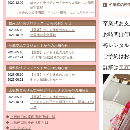
2022.12.09
歳末スクラッチカードセール＆懐かしの商店
卒業式の袴
街写真展
過去の上板橋南口「イベント情報」はこちらから>>>
卒業式お支
住みよい街プロジェクトからのお知らせ
2025.05.10
【重要】サイト休止のお知らせ
お時間は何
2021.10.07
全国地域安全運動
袴レンタル
地域交流プロジェクトからのお知らせ
2025.05.10
【重要】サイト休止のお知らせ
ご予約はお
2017.07.24
♪2017年7月盆踊りのお知らせ♪
詳細は
美容
情報発信プロジェクトからのお知らせ
2025.05.10
【重要】サイト休止のお知らせ
2023.06.21
七夕大縁日のお知らせ
上板橋まもりん坊AAAプロジェクトからのお知らせ
2025.05.10
【重要】サイト休止のお知らせ
2023.10.31
「まもりん坊子ども縁日まつり」開催のお知
らせ
◆
上板南口銀座商店街店舗一覧
◆
上板南口銀座商店街とは
◆
エリアマップ