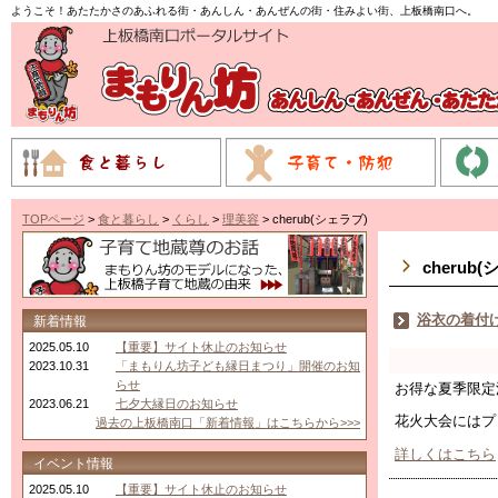
ようこそ！あたたかさのあふれる街・あんしん・あんぜんの街・住みよい街、上板橋南口へ。
TOPページ
>
食と暮らし
>
くらし
>
理美容
> cherub(シェラブ)
cherub
浴衣の着付
新着情報
2025.05.10
【重要】サイト休止のお知らせ
2023.10.31
「まもりん坊子ども縁日まつり」開催のお知
らせ
お得な夏季限定
2023.06.21
七夕大縁日のお知らせ
花火大会にはプ
過去の上板橋南口「新着情報」はこちらから>>>
詳しくはこちら
イベント情報
2025.05.10
【重要】サイト休止のお知らせ