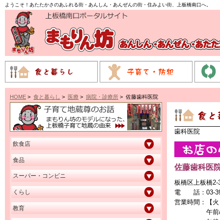
ようこそ！あたたかさのあふれる街・あんしん・あんぜんの街・住みよい街、上板橋南口へ。
HOME
>
食と暮らし
>
医療
>
病院・診療所
> 佐藤歯科医院
歯科医院
飲食店
食品
佐藤歯科医
スーパー・コンビニ
板橋区上板橋2-3
電 話：
03-3
くらし
営業時間：
【火
教育
午前/