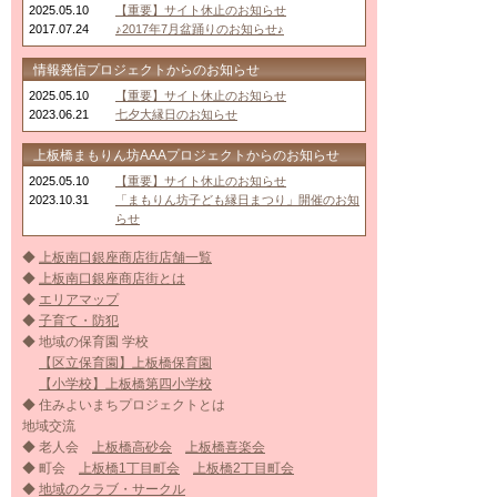
2025.05.10
【重要】サイト休止のお知らせ
2017.07.24
♪2017年7月盆踊りのお知らせ♪
情報発信プロジェクトからのお知らせ
2025.05.10
【重要】サイト休止のお知らせ
2023.06.21
七夕大縁日のお知らせ
上板橋まもりん坊AAAプロジェクトからのお知らせ
2025.05.10
【重要】サイト休止のお知らせ
2023.10.31
「まもりん坊子ども縁日まつり」開催のお知
らせ
◆
上板南口銀座商店街店舗一覧
◆
上板南口銀座商店街とは
◆
エリアマップ
◆
子育て・防犯
◆ 地域の保育園 学校
【区立保育園】上板橋保育園
【小学校】上板橋第四小学校
◆ 住みよいまちプロジェクトとは
地域交流
◆ 老人会
上板橋高砂会
上板橋喜楽会
◆ 町会
上板橋1丁目町会
上板橋2丁目町会
◆
地域のクラブ・サークル