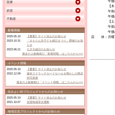
午後/
医療
【木
娯楽
午前/
午後/
不動産
【土
午前/
新着情報
午後/
2025.05.10
【重要】サイト休止のお知らせ
店 休：
月曜
2023.10.31
「まもりん坊子ども縁日まつり」開催のお知
らせ
2023.06.21
七夕大縁日のお知らせ
過去の上板橋南口「新着情報」はこちらから>>>
イベント情報
2025.05.10
【重要】サイト休止のお知らせ
2022.12.09
歳末スクラッチカードセール＆懐かしの商店
街写真展
過去の上板橋南口「イベント情報」はこちらから>>>
住みよい街プロジェクトからのお知らせ
2025.05.10
【重要】サイト休止のお知らせ
2021.10.07
全国地域安全運動
地域交流プロジェクトからのお知らせ