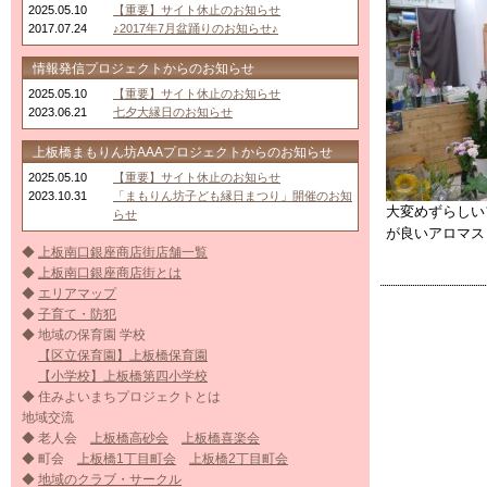
2025.05.10
【重要】サイト休止のお知らせ
2017.07.24
♪2017年7月盆踊りのお知らせ♪
情報発信プロジェクトからのお知らせ
2025.05.10
【重要】サイト休止のお知らせ
2023.06.21
七夕大縁日のお知らせ
上板橋まもりん坊AAAプロジェクトからのお知らせ
2025.05.10
【重要】サイト休止のお知らせ
2023.10.31
「まもりん坊子ども縁日まつり」開催のお知
大変めずらしい
らせ
が良いアロマス
◆
上板南口銀座商店街店舗一覧
◆
上板南口銀座商店街とは
◆
エリアマップ
◆
子育て・防犯
◆ 地域の保育園 学校
【区立保育園】上板橋保育園
【小学校】上板橋第四小学校
◆ 住みよいまちプロジェクトとは
地域交流
◆ 老人会
上板橋高砂会
上板橋喜楽会
◆ 町会
上板橋1丁目町会
上板橋2丁目町会
◆
地域のクラブ・サークル