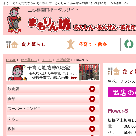
ようこそ！あたたかさのあふれる街・あんしん・あんぜんの街・住みよい街、上板橋南口へ。
HOME
>
食と暮らし
>
くらし
>
生活雑貨
> Flower-S
生花。フランス
飲食店
食品
スーパー・コンビニ
Flower-S
くらし
板橋区上板橋1-1
電
080-
教育
話：
6046-