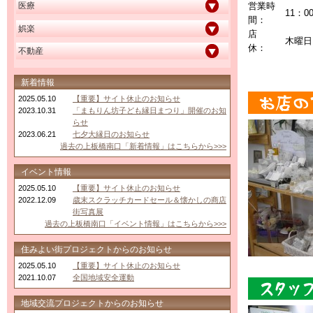
営業時
医療
11：0
間：
娯楽
店
木曜日
休：
不動産
新着情報
2025.05.10
【重要】サイト休止のお知らせ
2023.10.31
「まもりん坊子ども縁日まつり」開催のお知
らせ
2023.06.21
七夕大縁日のお知らせ
過去の上板橋南口「新着情報」はこちらから>>>
イベント情報
2025.05.10
【重要】サイト休止のお知らせ
2022.12.09
歳末スクラッチカードセール＆懐かしの商店
街写真展
過去の上板橋南口「イベント情報」はこちらから>>>
住みよい街プロジェクトからのお知らせ
2025.05.10
【重要】サイト休止のお知らせ
2021.10.07
全国地域安全運動
地域交流プロジェクトからのお知らせ