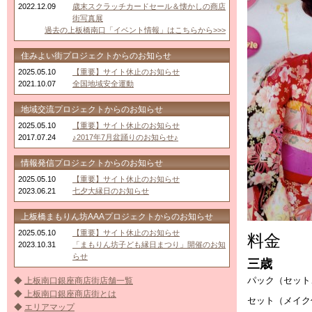
2022.12.09
歳末スクラッチカードセール＆懐かしの商店
街写真展
過去の上板橋南口「イベント情報」はこちらから>>>
住みよい街プロジェクトからのお知らせ
2025.05.10
【重要】サイト休止のお知らせ
2021.10.07
全国地域安全運動
地域交流プロジェクトからのお知らせ
2025.05.10
【重要】サイト休止のお知らせ
2017.07.24
♪2017年7月盆踊りのお知らせ♪
情報発信プロジェクトからのお知らせ
2025.05.10
【重要】サイト休止のお知らせ
2023.06.21
七夕大縁日のお知らせ
上板橋まもりん坊AAAプロジェクトからのお知らせ
2025.05.10
【重要】サイト休止のお知らせ
料金
2023.10.31
「まもりん坊子ども縁日まつり」開催のお知
らせ
三歳
パック（セット
◆
上板南口銀座商店街店舗一覧
◆
上板南口銀座商店街とは
セット（メイク付
◆
エリアマップ