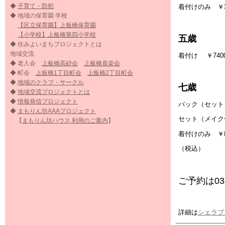
◆
子育て・防犯
着付けのみ ￥3
◆ 地域の保育園 学校
【区立保育園】上板橋保育園
【小学校】上板橋第四小学校
五歳
◆ 住みよいまちプロジェクトとは
地域交流
着付け ￥740
◆ 老人会
上板橋高砂会
上板橋喜楽会
◆ 町会
上板橋1丁目町会
上板橋2丁目町会
◆
地域のクラブ・サークル
七歳
◆
地域交流プロジェクトとは
◆
情報発信プロジェクト
パック（セット
◆
まもりん坊AAAプロジェクト
セット（メイク付
【
まもりん坊ハウス 利用のご案内
】
着付けのみ ￥8
（税込）
ご予約は03-
詳細は
シェラブ