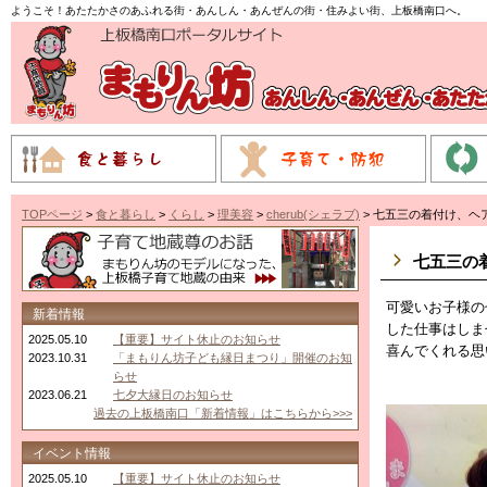
ようこそ！あたたかさのあふれる街・あんしん・あんぜんの街・住みよい街、上板橋南口へ。
TOPページ
>
食と暮らし
>
くらし
>
理美容
>
cherub(シェラブ)
> 七五三の着付け、ヘ
七五三の
可愛いお子様の
新着情報
した仕事はしま
2025.05.10
【重要】サイト休止のお知らせ
喜んでくれる思
2023.10.31
「まもりん坊子ども縁日まつり」開催のお知
らせ
2023.06.21
七夕大縁日のお知らせ
過去の上板橋南口「新着情報」はこちらから>>>
イベント情報
2025.05.10
【重要】サイト休止のお知らせ