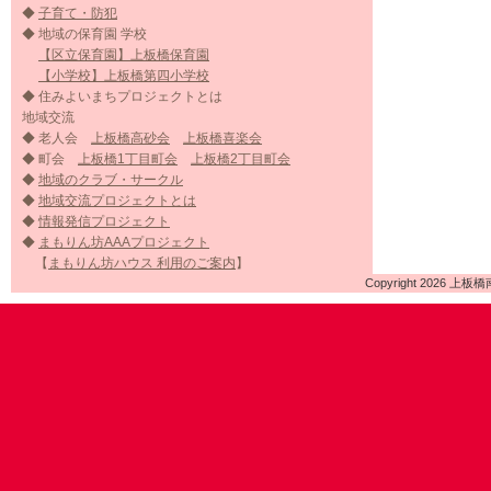
◆
子育て・防犯
◆ 地域の保育園 学校
【区立保育園】上板橋保育園
【小学校】上板橋第四小学校
◆ 住みよいまちプロジェクトとは
地域交流
◆ 老人会
上板橋高砂会
上板橋喜楽会
◆ 町会
上板橋1丁目町会
上板橋2丁目町会
◆
地域のクラブ・サークル
◆
地域交流プロジェクトとは
◆
情報発信プロジェクト
◆
まもりん坊AAAプロジェクト
【
まもりん坊ハウス 利用のご案内
】
Copyright 2026 上板