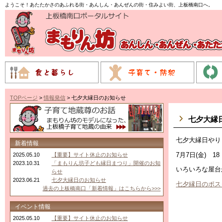
ようこそ！あたたかさのあふれる街・あんしん・あんぜんの街・住みよい街、上板橋南口へ。
TOPページ
>
情報発信
> 七夕大縁日のお知らせ
七夕大縁
七夕大縁日やり
新着情報
7月7日(金) 1
2025.05.10
【重要】サイト休止のお知らせ
2023.10.31
「まもりん坊子ども縁日まつり」開催のお知
いろいろな屋台
らせ
2023.06.21
七夕大縁日のお知らせ
七夕縁日のポス
過去の上板橋南口「新着情報」はこちらから>>>
イベント情報
2025.05.10
【重要】サイト休止のお知らせ