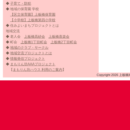
◆
子育て・防犯
◆ 地域の保育園 学校
【区立保育園】上板橋保育園
【小学校】上板橋第四小学校
◆ 住みよいまちプロジェクトとは
地域交流
◆ 老人会
上板橋高砂会
上板橋喜楽会
◆ 町会
上板橋1丁目町会
上板橋2丁目町会
◆
地域のクラブ・サークル
◆
地域交流プロジェクトとは
◆
情報発信プロジェクト
◆
まもりん坊AAAプロジェクト
【
まもりん坊ハウス 利用のご案内
】
Copyright 2026 上板